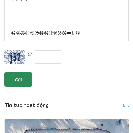
😀
😁
🤣
🙃
😋
😍
😅
🤪
🤑
🤓
😗
😘
❤️
👍
👎
Gửi
Tin tức hoạt động