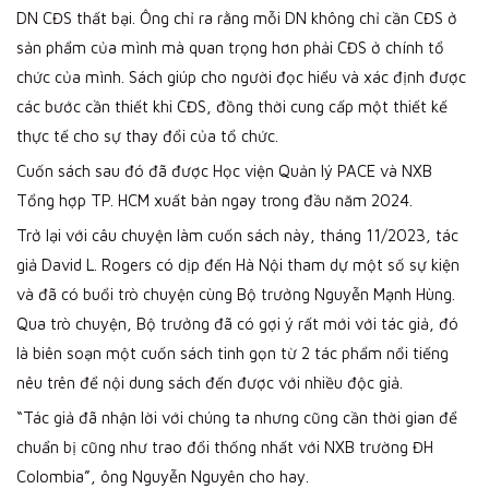
DN CĐS thất bại. Ông chỉ ra rằng mỗi DN không chỉ cần CĐS ở
sản phẩm của mình mà quan trọng hơn phải CĐS ở chính tổ
chức của mình. Sách giúp cho người đọc hiểu và xác định được
các bước cần thiết khi CĐS, đồng thời cung cấp một thiết kế
thực tế cho sự thay đổi của tổ chức.
Cuốn sách sau đó đã được Học viện Quản lý PACE và NXB
Tổng hợp TP. HCM xuất bản ngay trong đầu năm 2024.
Trở lại với câu chuyện làm cuốn sách này, tháng 11/2023, tác
giả David L. Rogers có dịp đến Hà Nội tham dự một số sự kiện
và đã có buổi trò chuyện cùng Bộ trưởng Nguyễn Mạnh Hùng.
Qua trò chuyện, Bộ trưởng đã có gợi ý rất mới với tác giả, đó
là biên soạn một cuốn sách tinh gọn từ 2 tác phẩm nổi tiếng
nêu trên để nội dung sách đến được với nhiều độc giả.
“Tác giả đã nhận lời với chúng ta nhưng cũng cần thời gian để
chuẩn bị cũng như trao đổi thống nhất với NXB trường ĐH
Colombia”, ông Nguyễn Nguyên cho hay.