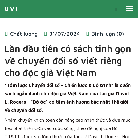
U V I
Chất lượng
31/07/2024
Bình luận (
0
)
Lần đầu tiên có sách tinh gọn
về chuyển đổi số viết riêng
cho độc giả Việt Nam
“Tóm lược Chuyển đổi số - Chiến lược & Lộ trình” là cuốn
sách ngắn dành cho độc giả Việt Nam của tác giả David
L. Rogers - “Bộ óc” có tầm ảnh hưởng bậc nhất thế giới
về chuyển đổi số.
Nhằm khuyến khích toàn dân nâng cao nhận thức và đưa mục
tiêu phát triển CĐS vào cuộc sống, theo đề nghị của Bộ
TT&TT, được sự đồng thuận của tác giả David L. Rogers, Học