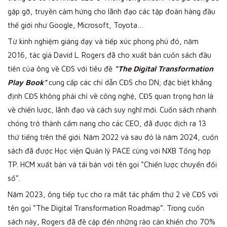
gặp gỡ, truyền cảm hứng cho lãnh đạo các tập đoàn hàng đầu
thế giới như Google, Microsoft, Toyota…
Từ kinh nghiệm giảng dạy và tiếp xúc phong phú đó, năm
2016, tác giả David L. Rogers đã cho xuất bản cuốn sách đầu
tiên của ông về CĐS với tiêu đề
“The Digital Transformation
Play Book”
cung cấp các chỉ dẫn CĐS cho DN; đặc biệt khẳng
định CĐS không phải chỉ về công nghệ, CĐS quan trọng hơn là
về chiến lược, lãnh đạo và cách suy nghĩ mới. Cuốn sách nhanh
chóng trở thành cẩm nang cho các CEO, đã được dịch ra 13
thứ tiếng trên thế giới. Năm 2022 và sau đó là năm 2024, cuốn
sách đã được Học viện Quản lý PACE cùng với NXB Tổng hợp
TP. HCM xuất bản và tái bản với tên gọi “Chiến lược chuyển đổi
số”.
Năm 2023, ông tiếp tục cho ra mắt tác phẩm thứ 2 về CĐS với
tên gọi “The Digital Transformation Roadmap”. Trong cuốn
sách này, Rogers đã đề cập đến những rào cản khiến cho 70%