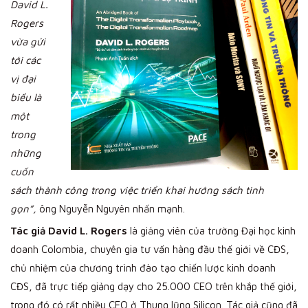
David L.
Rogers
vừa gửi
tới các
vị đại
biểu là
một
trong
những
cuốn
sách thành công trong việc triển khai hướng sách tinh
gọn
”,
ông Nguyễn Nguyên nhấn mạnh.
Tác giả David L. Rogers
là giảng viên của trường Đại học kinh
doanh Colombia, chuyên gia tư vấn hàng đầu thế giới về CĐS,
chủ nhiệm của chương trình đào tạo chiến lược kinh doanh
CĐS, đã trực tiếp giảng dạy cho 25.000 CEO trên khắp thế giới,
trong đó có rất nhiều CEO ở Thung lũng Silicon. Tác giả cũng đã