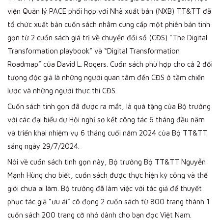
viện Quản lý PACE phối hợp với Nhà xuất bản (NXB) TT&TT đã
tổ chức xuất bản cuốn sách nhằm cung cấp một phiên bản tinh
gọn từ 2 cuốn sách giá trị về chuyển đổi số (CĐS) "The Digital
Transformation playbook” và “Digital Transformation
Roadmap” của David L. Rogers. Cuốn sách phù hợp cho cả 2 đối
tượng độc giả là những người quan tâm đến CĐS ở tầm chiến
lược và những người thực thi CĐS.
Cuốn sách tinh gọn đã được ra mắt, là quà tặng của Bộ trưởng
với các đại biểu dự Hội nghị sơ kết công tác 6 tháng đầu năm
và triển khai nhiệm vụ 6 tháng cuối năm 2024 của Bộ TT&TT
sáng ngày 29/7/2024.
Nói về cuốn sách tinh gọn này, Bộ trưởng Bộ TT&TT Nguyễn
Mạnh Hùng cho biết, cuốn sách được thực hiện kỳ công và thế
giới chưa ai làm. Bộ trưởng đã làm việc với tác giả để thuyết
phục tác giả “ưu ái” cô đọng 2 cuốn sách từ 800 trang thành 1
cuốn sách 200 trang cỡ nhỏ dành cho bạn đọc Việt Nam.