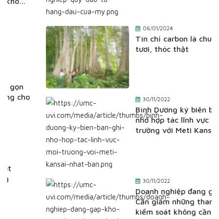
06/01/2024
Tín chỉ carbon là chuyện tiền
tươi, thóc thật
30/11/2022
Bình Dương ký biên bản ghi
nhớ hợp tác lĩnh vực môi
trường với Meti Kansai (Nhật
Bản)
30/11/2022
Doanh nghiệp đang gặp khó:
Cần giảm những thanh tra,
kiểm soát không cần thiết