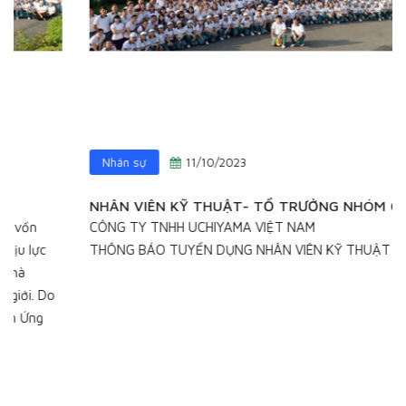
Nhân sự
11/10/2023
NHÂN VIÊN KỸ THUẬT- TỔ TRƯỞNG NHÓM QLSX
CÔNG TY TNHH UCHIYAMA VIỆT NAM
THÔNG BÁO TUYỂN DỤNG NHÂN VIÊN KỸ THUẬT