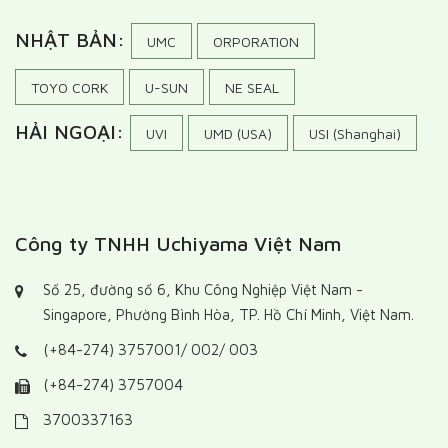
NHẬT BẢN:
UMC
ORPORATION
TOYO CORK
U-SUN
NE SEAL
HẢI NGOẠI:
UVI
UMD (USA)
USI (Shanghai)
Công ty TNHH Uchiyama Việt Nam
Số 25, đường số 6, Khu Công Nghiệp Việt Nam -
Singapore, Phường Bình Hòa, TP. Hồ Chí Minh, Việt Nam.
(+84-274) 3757001/ 002/ 003
(+84-274) 3757004
3700337163