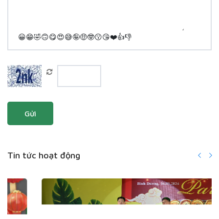
😀
😁
🤣
🙃
😋
😍
😅
🤪
🤑
🤓
😗
😘
❤️
👍
👎
Gửi
Tin tức hoạt động