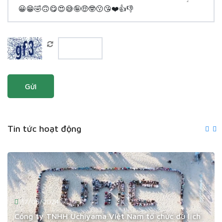
😀
😁
🤣
🙃
😋
😍
😅
🤪
🤑
🤓
😗
😘
❤️
👍
👎
Gửi
Tin tức hoạt động
17/05/2024
Công ty TNHH Uchiyama Việt Nam tổ chức du lịch