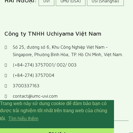
HẢI NGOẠI:
UVI
UMD (USA)
USI (Shanghai)
Công ty TNHH Uchiyama Việt Nam
Số 25, đường số 6, Khu Công Nghiệp Việt Nam -
Singapore, Phường Bình Hòa, TP. Hồ Chí Minh, Việt Nam.
(+84-274) 3757001/ 002/ 003
(+84-274) 3757004
3700337163
contact@umc-uvi.com
Trang web này sử dụng cookie để đảm bảo bạn có
được trải nghiệm tốt nhất trên trang web của chúng
tôi.
Tìm hiểu thêm