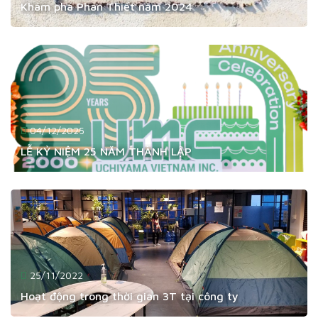
Khám phá Phan Thiết năm 2024
04/12/2025
LỄ KỶ NIỆM 25 NĂM THÀNH LẬP
25/11/2022
Hoạt động trong thời gian 3T tại công ty